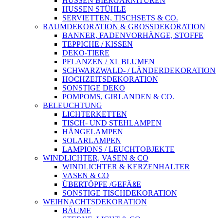
HUSSEN BIERGARNITUREN
HUSSEN STÜHLE
SERVIETTEN, TISCHSETS & CO.
RAUMDEKORATION & GROSSDEKORATION
BANNER, FADENVORHÄNGE, STOFFE
TEPPICHE / KISSEN
DEKO-TIERE
PFLANZEN / XL BLUMEN
SCHWARZWALD- / LÄNDERDEKORATION
HOCHZEITSDEKORATION
SONSTIGE DEKO
POMPOMS, GIRLANDEN & CO.
BELEUCHTUNG
LICHTERKETTEN
TISCH- UND STEHLAMPEN
HÄNGELAMPEN
SOLARLAMPEN
LAMPIONS / LEUCHTOBJEKTE
WINDLICHTER, VASEN & CO
WINDLICHTER & KERZENHALTER
VASEN & CO
ÜBERTÖPFE /GEFÄßE
SONSTIGE TISCHDEKORATION
WEIHNACHTSDEKORATION
BÄUME