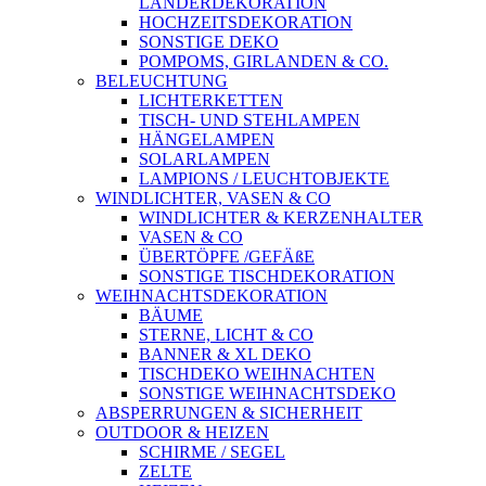
LÄNDERDEKORATION
HOCHZEITSDEKORATION
SONSTIGE DEKO
POMPOMS, GIRLANDEN & CO.
BELEUCHTUNG
LICHTERKETTEN
TISCH- UND STEHLAMPEN
HÄNGELAMPEN
SOLARLAMPEN
LAMPIONS / LEUCHTOBJEKTE
WINDLICHTER, VASEN & CO
WINDLICHTER & KERZENHALTER
VASEN & CO
ÜBERTÖPFE /GEFÄßE
SONSTIGE TISCHDEKORATION
WEIHNACHTSDEKORATION
BÄUME
STERNE, LICHT & CO
BANNER & XL DEKO
TISCHDEKO WEIHNACHTEN
SONSTIGE WEIHNACHTSDEKO
ABSPERRUNGEN & SICHERHEIT
OUTDOOR & HEIZEN
SCHIRME / SEGEL
ZELTE