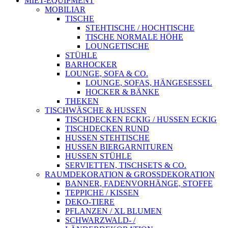
MIET-EQUIPMENT
MOBILIAR
TISCHE
STEHTISCHE / HOCHTISCHE
TISCHE NORMALE HÖHE
LOUNGETISCHE
STÜHLE
BARHOCKER
LOUNGE, SOFA & CO.
LOUNGE, SOFAS, HÄNGESESSEL
HOCKER & BÄNKE
THEKEN
TISCHWÄSCHE & HUSSEN
TISCHDECKEN ECKIG / HUSSEN ECKIG
TISCHDECKEN RUND
HUSSEN STEHTISCHE
HUSSEN BIERGARNITUREN
HUSSEN STÜHLE
SERVIETTEN, TISCHSETS & CO.
RAUMDEKORATION & GROSSDEKORATION
BANNER, FADENVORHÄNGE, STOFFE
TEPPICHE / KISSEN
DEKO-TIERE
PFLANZEN / XL BLUMEN
SCHWARZWALD- /