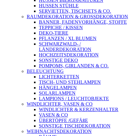
HUSSEN BIERGARNITUREN
HUSSEN STÜHLE
SERVIETTEN, TISCHSETS & CO.
RAUMDEKORATION & GROSSDEKORATION
BANNER, FADENVORHÄNGE, STOFFE
TEPPICHE / KISSEN
DEKO-TIERE
PFLANZEN / XL BLUMEN
SCHWARZWALD- /
LÄNDERDEKORATION
HOCHZEITSDEKORATION
SONSTIGE DEKO
POMPOMS, GIRLANDEN & CO.
BELEUCHTUNG
LICHTERKETTEN
TISCH- UND STEHLAMPEN
HÄNGELAMPEN
SOLARLAMPEN
LAMPIONS / LEUCHTOBJEKTE
WINDLICHTER, VASEN & CO
WINDLICHTER & KERZENHALTER
VASEN & CO
ÜBERTÖPFE /GEFÄßE
SONSTIGE TISCHDEKORATION
WEIHNACHTSDEKORATION