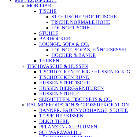
MIET-EQUIPMENT
MOBILIAR
TISCHE
STEHTISCHE / HOCHTISCHE
TISCHE NORMALE HÖHE
LOUNGETISCHE
STÜHLE
BARHOCKER
LOUNGE, SOFA & CO.
LOUNGE, SOFAS, HÄNGESESSEL
HOCKER & BÄNKE
THEKEN
TISCHWÄSCHE & HUSSEN
TISCHDECKEN ECKIG / HUSSEN ECKIG
TISCHDECKEN RUND
HUSSEN STEHTISCHE
HUSSEN BIERGARNITUREN
HUSSEN STÜHLE
SERVIETTEN, TISCHSETS & CO.
RAUMDEKORATION & GROSSDEKORATION
BANNER, FADENVORHÄNGE, STOFFE
TEPPICHE / KISSEN
DEKO-TIERE
PFLANZEN / XL BLUMEN
SCHWARZWALD- /