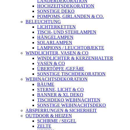
LÄNDERDEKORATION
HOCHZEITSDEKORATION
SONSTIGE DEKO
POMPOMS, GIRLANDEN & CO.
BELEUCHTUNG
LICHTERKETTEN
TISCH- UND STEHLAMPEN
HÄNGELAMPEN
SOLARLAMPEN
LAMPIONS / LEUCHTOBJEKTE
WINDLICHTER, VASEN & CO
WINDLICHTER & KERZENHALTER
VASEN & CO
ÜBERTÖPFE /GEFÄßE
SONSTIGE TISCHDEKORATION
WEIHNACHTSDEKORATION
BÄUME
STERNE, LICHT & CO
BANNER & XL DEKO
TISCHDEKO WEIHNACHTEN
SONSTIGE WEIHNACHTSDEKO
ABSPERRUNGEN & SICHERHEIT
OUTDOOR & HEIZEN
SCHIRME / SEGEL
ZELTE