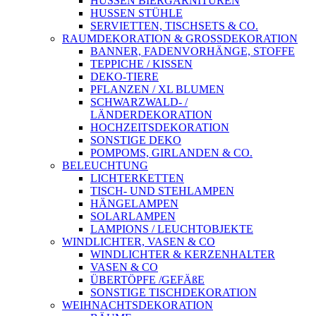
HUSSEN BIERGARNITUREN
HUSSEN STÜHLE
SERVIETTEN, TISCHSETS & CO.
RAUMDEKORATION & GROSSDEKORATION
BANNER, FADENVORHÄNGE, STOFFE
TEPPICHE / KISSEN
DEKO-TIERE
PFLANZEN / XL BLUMEN
SCHWARZWALD- /
LÄNDERDEKORATION
HOCHZEITSDEKORATION
SONSTIGE DEKO
POMPOMS, GIRLANDEN & CO.
BELEUCHTUNG
LICHTERKETTEN
TISCH- UND STEHLAMPEN
HÄNGELAMPEN
SOLARLAMPEN
LAMPIONS / LEUCHTOBJEKTE
WINDLICHTER, VASEN & CO
WINDLICHTER & KERZENHALTER
VASEN & CO
ÜBERTÖPFE /GEFÄßE
SONSTIGE TISCHDEKORATION
WEIHNACHTSDEKORATION