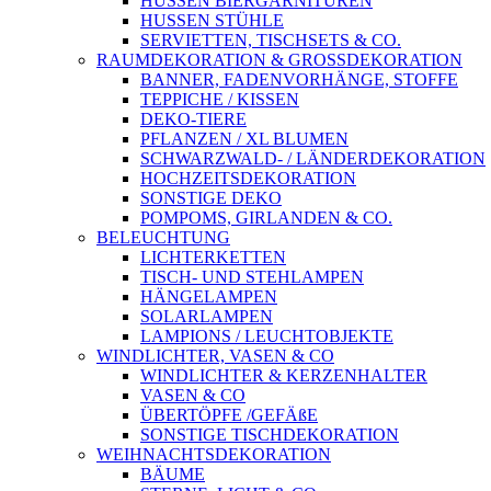
HUSSEN BIERGARNITUREN
HUSSEN STÜHLE
SERVIETTEN, TISCHSETS & CO.
RAUMDEKORATION & GROSSDEKORATION
BANNER, FADENVORHÄNGE, STOFFE
TEPPICHE / KISSEN
DEKO-TIERE
PFLANZEN / XL BLUMEN
SCHWARZWALD- / LÄNDERDEKORATION
HOCHZEITSDEKORATION
SONSTIGE DEKO
POMPOMS, GIRLANDEN & CO.
BELEUCHTUNG
LICHTERKETTEN
TISCH- UND STEHLAMPEN
HÄNGELAMPEN
SOLARLAMPEN
LAMPIONS / LEUCHTOBJEKTE
WINDLICHTER, VASEN & CO
WINDLICHTER & KERZENHALTER
VASEN & CO
ÜBERTÖPFE /GEFÄßE
SONSTIGE TISCHDEKORATION
WEIHNACHTSDEKORATION
BÄUME