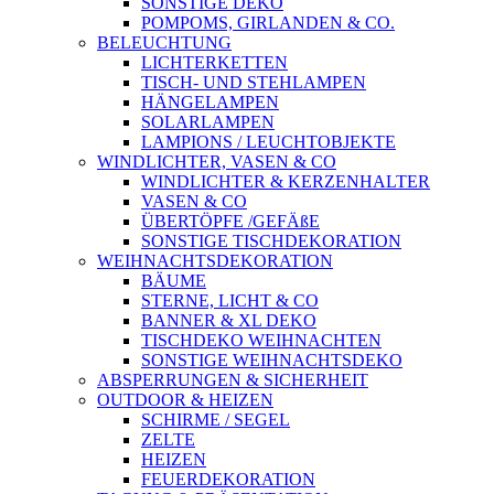
SONSTIGE DEKO
POMPOMS, GIRLANDEN & CO.
BELEUCHTUNG
LICHTERKETTEN
TISCH- UND STEHLAMPEN
HÄNGELAMPEN
SOLARLAMPEN
LAMPIONS / LEUCHTOBJEKTE
WINDLICHTER, VASEN & CO
WINDLICHTER & KERZENHALTER
VASEN & CO
ÜBERTÖPFE /GEFÄßE
SONSTIGE TISCHDEKORATION
WEIHNACHTSDEKORATION
BÄUME
STERNE, LICHT & CO
BANNER & XL DEKO
TISCHDEKO WEIHNACHTEN
SONSTIGE WEIHNACHTSDEKO
ABSPERRUNGEN & SICHERHEIT
OUTDOOR & HEIZEN
SCHIRME / SEGEL
ZELTE
HEIZEN
FEUERDEKORATION