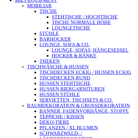
MIET-EQUIPMENT
MOBILIAR
TISCHE
STEHTISCHE / HOCHTISCHE
TISCHE NORMALE HÖHE
LOUNGETISCHE
STÜHLE
BARHOCKER
LOUNGE, SOFA & CO.
LOUNGE, SOFAS, HÄNGESESSEL
HOCKER & BÄNKE
THEKEN
TISCHWÄSCHE & HUSSEN
TISCHDECKEN ECKIG / HUSSEN ECKIG
TISCHDECKEN RUND
HUSSEN STEHTISCHE
HUSSEN BIERGARNITUREN
HUSSEN STÜHLE
SERVIETTEN, TISCHSETS & CO.
RAUMDEKORATION & GROSSDEKORATION
BANNER, FADENVORHÄNGE, STOFFE
TEPPICHE / KISSEN
DEKO-TIERE
PFLANZEN / XL BLUMEN
SCHWARZWALD- /