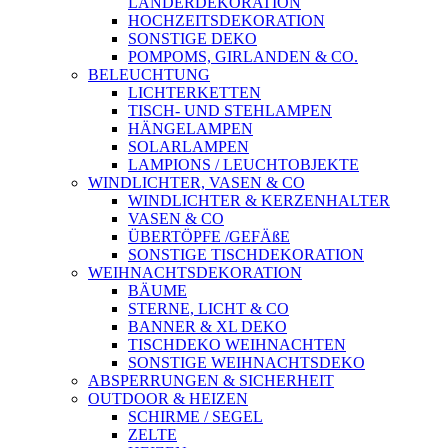
LÄNDERDEKORATION
HOCHZEITSDEKORATION
SONSTIGE DEKO
POMPOMS, GIRLANDEN & CO.
BELEUCHTUNG
LICHTERKETTEN
TISCH- UND STEHLAMPEN
HÄNGELAMPEN
SOLARLAMPEN
LAMPIONS / LEUCHTOBJEKTE
WINDLICHTER, VASEN & CO
WINDLICHTER & KERZENHALTER
VASEN & CO
ÜBERTÖPFE /GEFÄßE
SONSTIGE TISCHDEKORATION
WEIHNACHTSDEKORATION
BÄUME
STERNE, LICHT & CO
BANNER & XL DEKO
TISCHDEKO WEIHNACHTEN
SONSTIGE WEIHNACHTSDEKO
ABSPERRUNGEN & SICHERHEIT
OUTDOOR & HEIZEN
SCHIRME / SEGEL
ZELTE