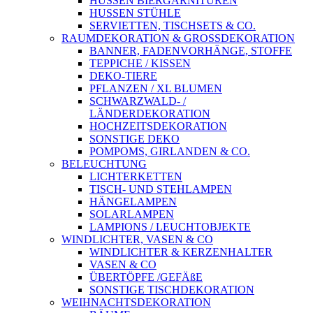
HUSSEN BIERGARNITUREN
HUSSEN STÜHLE
SERVIETTEN, TISCHSETS & CO.
RAUMDEKORATION & GROSSDEKORATION
BANNER, FADENVORHÄNGE, STOFFE
TEPPICHE / KISSEN
DEKO-TIERE
PFLANZEN / XL BLUMEN
SCHWARZWALD- /
LÄNDERDEKORATION
HOCHZEITSDEKORATION
SONSTIGE DEKO
POMPOMS, GIRLANDEN & CO.
BELEUCHTUNG
LICHTERKETTEN
TISCH- UND STEHLAMPEN
HÄNGELAMPEN
SOLARLAMPEN
LAMPIONS / LEUCHTOBJEKTE
WINDLICHTER, VASEN & CO
WINDLICHTER & KERZENHALTER
VASEN & CO
ÜBERTÖPFE /GEFÄßE
SONSTIGE TISCHDEKORATION
WEIHNACHTSDEKORATION