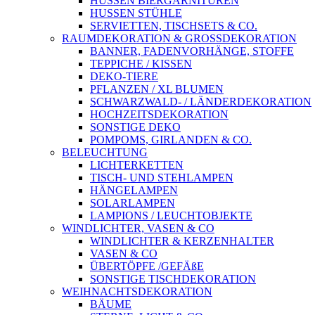
HUSSEN BIERGARNITUREN
HUSSEN STÜHLE
SERVIETTEN, TISCHSETS & CO.
RAUMDEKORATION & GROSSDEKORATION
BANNER, FADENVORHÄNGE, STOFFE
TEPPICHE / KISSEN
DEKO-TIERE
PFLANZEN / XL BLUMEN
SCHWARZWALD- / LÄNDERDEKORATION
HOCHZEITSDEKORATION
SONSTIGE DEKO
POMPOMS, GIRLANDEN & CO.
BELEUCHTUNG
LICHTERKETTEN
TISCH- UND STEHLAMPEN
HÄNGELAMPEN
SOLARLAMPEN
LAMPIONS / LEUCHTOBJEKTE
WINDLICHTER, VASEN & CO
WINDLICHTER & KERZENHALTER
VASEN & CO
ÜBERTÖPFE /GEFÄßE
SONSTIGE TISCHDEKORATION
WEIHNACHTSDEKORATION
BÄUME