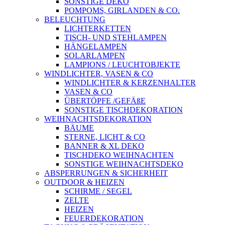
SONSTIGE DEKO
POMPOMS, GIRLANDEN & CO.
BELEUCHTUNG
LICHTERKETTEN
TISCH- UND STEHLAMPEN
HÄNGELAMPEN
SOLARLAMPEN
LAMPIONS / LEUCHTOBJEKTE
WINDLICHTER, VASEN & CO
WINDLICHTER & KERZENHALTER
VASEN & CO
ÜBERTÖPFE /GEFÄßE
SONSTIGE TISCHDEKORATION
WEIHNACHTSDEKORATION
BÄUME
STERNE, LICHT & CO
BANNER & XL DEKO
TISCHDEKO WEIHNACHTEN
SONSTIGE WEIHNACHTSDEKO
ABSPERRUNGEN & SICHERHEIT
OUTDOOR & HEIZEN
SCHIRME / SEGEL
ZELTE
HEIZEN
FEUERDEKORATION