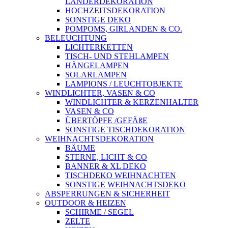
LÄNDERDEKORATION
HOCHZEITSDEKORATION
SONSTIGE DEKO
POMPOMS, GIRLANDEN & CO.
BELEUCHTUNG
LICHTERKETTEN
TISCH- UND STEHLAMPEN
HÄNGELAMPEN
SOLARLAMPEN
LAMPIONS / LEUCHTOBJEKTE
WINDLICHTER, VASEN & CO
WINDLICHTER & KERZENHALTER
VASEN & CO
ÜBERTÖPFE /GEFÄßE
SONSTIGE TISCHDEKORATION
WEIHNACHTSDEKORATION
BÄUME
STERNE, LICHT & CO
BANNER & XL DEKO
TISCHDEKO WEIHNACHTEN
SONSTIGE WEIHNACHTSDEKO
ABSPERRUNGEN & SICHERHEIT
OUTDOOR & HEIZEN
SCHIRME / SEGEL
ZELTE