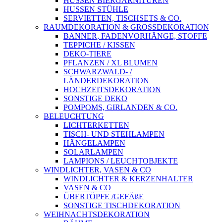
HUSSEN BIERGARNITUREN
HUSSEN STÜHLE
SERVIETTEN, TISCHSETS & CO.
RAUMDEKORATION & GROSSDEKORATION
BANNER, FADENVORHÄNGE, STOFFE
TEPPICHE / KISSEN
DEKO-TIERE
PFLANZEN / XL BLUMEN
SCHWARZWALD- /
LÄNDERDEKORATION
HOCHZEITSDEKORATION
SONSTIGE DEKO
POMPOMS, GIRLANDEN & CO.
BELEUCHTUNG
LICHTERKETTEN
TISCH- UND STEHLAMPEN
HÄNGELAMPEN
SOLARLAMPEN
LAMPIONS / LEUCHTOBJEKTE
WINDLICHTER, VASEN & CO
WINDLICHTER & KERZENHALTER
VASEN & CO
ÜBERTÖPFE /GEFÄßE
SONSTIGE TISCHDEKORATION
WEIHNACHTSDEKORATION