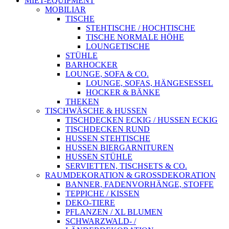
MIET-EQUIPMENT
MOBILIAR
TISCHE
STEHTISCHE / HOCHTISCHE
TISCHE NORMALE HÖHE
LOUNGETISCHE
STÜHLE
BARHOCKER
LOUNGE, SOFA & CO.
LOUNGE, SOFAS, HÄNGESESSEL
HOCKER & BÄNKE
THEKEN
TISCHWÄSCHE & HUSSEN
TISCHDECKEN ECKIG / HUSSEN ECKIG
TISCHDECKEN RUND
HUSSEN STEHTISCHE
HUSSEN BIERGARNITUREN
HUSSEN STÜHLE
SERVIETTEN, TISCHSETS & CO.
RAUMDEKORATION & GROSSDEKORATION
BANNER, FADENVORHÄNGE, STOFFE
TEPPICHE / KISSEN
DEKO-TIERE
PFLANZEN / XL BLUMEN
SCHWARZWALD- /