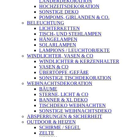
LÄNDERDEKORATION
HOCHZEITSDEKORATION
SONSTIGE DEKO
POMPOMS, GIRLANDEN & CO.
BELEUCHTUNG
LICHTERKETTEN
TISCH- UND STEHLAMPEN
HÄNGELAMPEN
SOLARLAMPEN
LAMPIONS / LEUCHTOBJEKTE
WINDLICHTER, VASEN & CO
WINDLICHTER & KERZENHALTER
VASEN & CO
ÜBERTÖPFE /GEFÄßE
SONSTIGE TISCHDEKORATION
WEIHNACHTSDEKORATION
BÄUME
STERNE, LICHT & CO
BANNER & XL DEKO
TISCHDEKO WEIHNACHTEN
SONSTIGE WEIHNACHTSDEKO
ABSPERRUNGEN & SICHERHEIT
OUTDOOR & HEIZEN
SCHIRME / SEGEL
ZELTE