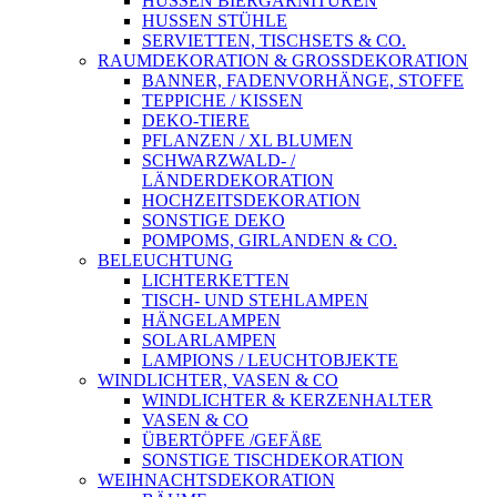
HUSSEN BIERGARNITUREN
HUSSEN STÜHLE
SERVIETTEN, TISCHSETS & CO.
RAUMDEKORATION & GROSSDEKORATION
BANNER, FADENVORHÄNGE, STOFFE
TEPPICHE / KISSEN
DEKO-TIERE
PFLANZEN / XL BLUMEN
SCHWARZWALD- /
LÄNDERDEKORATION
HOCHZEITSDEKORATION
SONSTIGE DEKO
POMPOMS, GIRLANDEN & CO.
BELEUCHTUNG
LICHTERKETTEN
TISCH- UND STEHLAMPEN
HÄNGELAMPEN
SOLARLAMPEN
LAMPIONS / LEUCHTOBJEKTE
WINDLICHTER, VASEN & CO
WINDLICHTER & KERZENHALTER
VASEN & CO
ÜBERTÖPFE /GEFÄßE
SONSTIGE TISCHDEKORATION
WEIHNACHTSDEKORATION