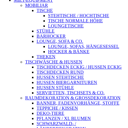
MIET-EQUIPMENT
MOBILIAR
TISCHE
STEHTISCHE / HOCHTISCHE
TISCHE NORMALE HÖHE
LOUNGETISCHE
STÜHLE
BARHOCKER
LOUNGE, SOFA & CO.
LOUNGE, SOFAS, HÄNGESESSEL
HOCKER & BÄNKE
THEKEN
TISCHWÄSCHE & HUSSEN
TISCHDECKEN ECKIG / HUSSEN ECKIG
TISCHDECKEN RUND
HUSSEN STEHTISCHE
HUSSEN BIERGARNITUREN
HUSSEN STÜHLE
SERVIETTEN, TISCHSETS & CO.
RAUMDEKORATION & GROSSDEKORATION
BANNER, FADENVORHÄNGE, STOFFE
TEPPICHE / KISSEN
DEKO-TIERE
PFLANZEN / XL BLUMEN
SCHWARZWALD- /