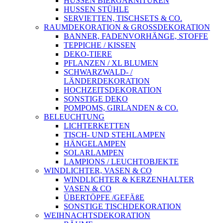
HUSSEN BIERGARNITUREN
HUSSEN STÜHLE
SERVIETTEN, TISCHSETS & CO.
RAUMDEKORATION & GROSSDEKORATION
BANNER, FADENVORHÄNGE, STOFFE
TEPPICHE / KISSEN
DEKO-TIERE
PFLANZEN / XL BLUMEN
SCHWARZWALD- /
LÄNDERDEKORATION
HOCHZEITSDEKORATION
SONSTIGE DEKO
POMPOMS, GIRLANDEN & CO.
BELEUCHTUNG
LICHTERKETTEN
TISCH- UND STEHLAMPEN
HÄNGELAMPEN
SOLARLAMPEN
LAMPIONS / LEUCHTOBJEKTE
WINDLICHTER, VASEN & CO
WINDLICHTER & KERZENHALTER
VASEN & CO
ÜBERTÖPFE /GEFÄßE
SONSTIGE TISCHDEKORATION
WEIHNACHTSDEKORATION