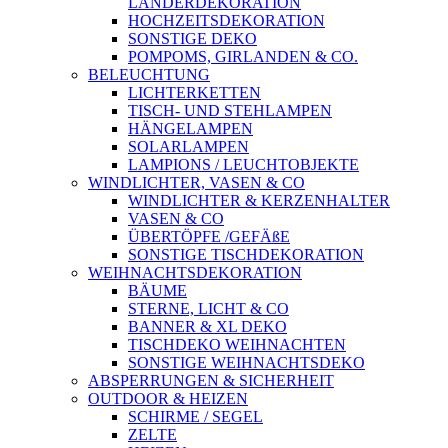
LÄNDERDEKORATION
HOCHZEITSDEKORATION
SONSTIGE DEKO
POMPOMS, GIRLANDEN & CO.
BELEUCHTUNG
LICHTERKETTEN
TISCH- UND STEHLAMPEN
HÄNGELAMPEN
SOLARLAMPEN
LAMPIONS / LEUCHTOBJEKTE
WINDLICHTER, VASEN & CO
WINDLICHTER & KERZENHALTER
VASEN & CO
ÜBERTÖPFE /GEFÄßE
SONSTIGE TISCHDEKORATION
WEIHNACHTSDEKORATION
BÄUME
STERNE, LICHT & CO
BANNER & XL DEKO
TISCHDEKO WEIHNACHTEN
SONSTIGE WEIHNACHTSDEKO
ABSPERRUNGEN & SICHERHEIT
OUTDOOR & HEIZEN
SCHIRME / SEGEL
ZELTE