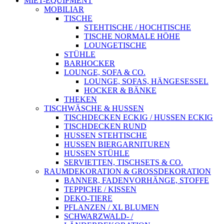
MIET-EQUIPMENT
MOBILIAR
TISCHE
STEHTISCHE / HOCHTISCHE
TISCHE NORMALE HÖHE
LOUNGETISCHE
STÜHLE
BARHOCKER
LOUNGE, SOFA & CO.
LOUNGE, SOFAS, HÄNGESESSEL
HOCKER & BÄNKE
THEKEN
TISCHWÄSCHE & HUSSEN
TISCHDECKEN ECKIG / HUSSEN ECKIG
TISCHDECKEN RUND
HUSSEN STEHTISCHE
HUSSEN BIERGARNITUREN
HUSSEN STÜHLE
SERVIETTEN, TISCHSETS & CO.
RAUMDEKORATION & GROSSDEKORATION
BANNER, FADENVORHÄNGE, STOFFE
TEPPICHE / KISSEN
DEKO-TIERE
PFLANZEN / XL BLUMEN
SCHWARZWALD- /