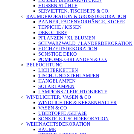
HUSSEN BIERGARNITUREN
HUSSEN STÜHLE
SERVIETTEN, TISCHSETS & CO.
RAUMDEKORATION & GROSSDEKORATION
BANNER, FADENVORHÄNGE, STOFFE
TEPPICHE / KISSEN
DEKO-TIERE
PFLANZEN / XL BLUMEN
SCHWARZWALD- / LÄNDERDEKORATION
HOCHZEITSDEKORATION
SONSTIGE DEKO
POMPOMS, GIRLANDEN & CO.
BELEUCHTUNG
LICHTERKETTEN
TISCH- UND STEHLAMPEN
HÄNGELAMPEN
SOLARLAMPEN
LAMPIONS / LEUCHTOBJEKTE
WINDLICHTER, VASEN & CO
WINDLICHTER & KERZENHALTER
VASEN & CO
ÜBERTÖPFE /GEFÄßE
SONSTIGE TISCHDEKORATION
WEIHNACHTSDEKORATION
BÄUME