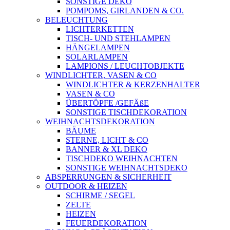
SONSTIGE DEKO
POMPOMS, GIRLANDEN & CO.
BELEUCHTUNG
LICHTERKETTEN
TISCH- UND STEHLAMPEN
HÄNGELAMPEN
SOLARLAMPEN
LAMPIONS / LEUCHTOBJEKTE
WINDLICHTER, VASEN & CO
WINDLICHTER & KERZENHALTER
VASEN & CO
ÜBERTÖPFE /GEFÄßE
SONSTIGE TISCHDEKORATION
WEIHNACHTSDEKORATION
BÄUME
STERNE, LICHT & CO
BANNER & XL DEKO
TISCHDEKO WEIHNACHTEN
SONSTIGE WEIHNACHTSDEKO
ABSPERRUNGEN & SICHERHEIT
OUTDOOR & HEIZEN
SCHIRME / SEGEL
ZELTE
HEIZEN
FEUERDEKORATION