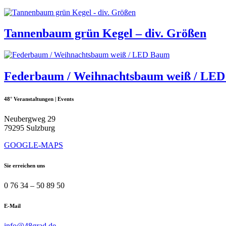
Tannenbaum grün Kegel – div. Größen
Federbaum / Weihnachtsbaum weiß / LE
48° Veranstaltungen | Events
Neubergweg 29
79295 Sulzburg
GOOGLE-MAPS
Sie erreichen uns
0 76 34 – 50 89 50
E-Mail
info@48grad.de