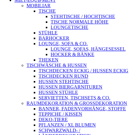
MIET-EQUIPMENT
MOBILIAR
TISCHE
STEHTISCHE / HOCHTISCHE
TISCHE NORMALE HÖHE
LOUNGETISCHE
STÜHLE
BARHOCKER
LOUNGE, SOFA & CO.
LOUNGE, SOFAS, HÄNGESESSEL
HOCKER & BÄNKE
THEKEN
TISCHWÄSCHE & HUSSEN
TISCHDECKEN ECKIG / HUSSEN ECKIG
TISCHDECKEN RUND
HUSSEN STEHTISCHE
HUSSEN BIERGARNITUREN
HUSSEN STÜHLE
SERVIETTEN, TISCHSETS & CO.
RAUMDEKORATION & GROSSDEKORATION
BANNER, FADENVORHÄNGE, STOFFE
TEPPICHE / KISSEN
DEKO-TIERE
PFLANZEN / XL BLUMEN
SCHWARZWALD- /