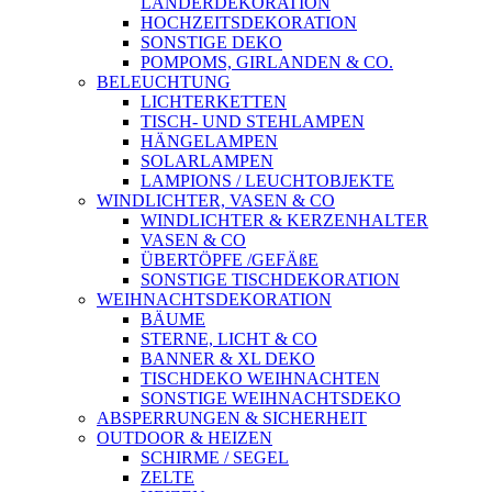
LÄNDERDEKORATION
HOCHZEITSDEKORATION
SONSTIGE DEKO
POMPOMS, GIRLANDEN & CO.
BELEUCHTUNG
LICHTERKETTEN
TISCH- UND STEHLAMPEN
HÄNGELAMPEN
SOLARLAMPEN
LAMPIONS / LEUCHTOBJEKTE
WINDLICHTER, VASEN & CO
WINDLICHTER & KERZENHALTER
VASEN & CO
ÜBERTÖPFE /GEFÄßE
SONSTIGE TISCHDEKORATION
WEIHNACHTSDEKORATION
BÄUME
STERNE, LICHT & CO
BANNER & XL DEKO
TISCHDEKO WEIHNACHTEN
SONSTIGE WEIHNACHTSDEKO
ABSPERRUNGEN & SICHERHEIT
OUTDOOR & HEIZEN
SCHIRME / SEGEL
ZELTE