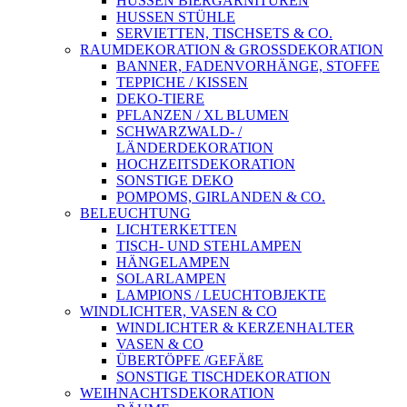
HUSSEN BIERGARNITUREN
HUSSEN STÜHLE
SERVIETTEN, TISCHSETS & CO.
RAUMDEKORATION & GROSSDEKORATION
BANNER, FADENVORHÄNGE, STOFFE
TEPPICHE / KISSEN
DEKO-TIERE
PFLANZEN / XL BLUMEN
SCHWARZWALD- /
LÄNDERDEKORATION
HOCHZEITSDEKORATION
SONSTIGE DEKO
POMPOMS, GIRLANDEN & CO.
BELEUCHTUNG
LICHTERKETTEN
TISCH- UND STEHLAMPEN
HÄNGELAMPEN
SOLARLAMPEN
LAMPIONS / LEUCHTOBJEKTE
WINDLICHTER, VASEN & CO
WINDLICHTER & KERZENHALTER
VASEN & CO
ÜBERTÖPFE /GEFÄßE
SONSTIGE TISCHDEKORATION
WEIHNACHTSDEKORATION