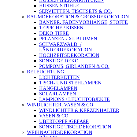
HUSSEN BIERGARNITUREN
HUSSEN STÜHLE
SERVIETTEN, TISCHSETS & CO.
RAUMDEKORATION & GROSSDEKORATION
BANNER, FADENVORHÄNGE, STOFFE
TEPPICHE / KISSEN
DEKO-TIERE
PFLANZEN / XL BLUMEN
SCHWARZWALD- /
LÄNDERDEKORATION
HOCHZEITSDEKORATION
SONSTIGE DEKO
POMPOMS, GIRLANDEN & CO.
BELEUCHTUNG
LICHTERKETTEN
TISCH- UND STEHLAMPEN
HÄNGELAMPEN
SOLARLAMPEN
LAMPIONS / LEUCHTOBJEKTE
WINDLICHTER, VASEN & CO
WINDLICHTER & KERZENHALTER
VASEN & CO
ÜBERTÖPFE /GEFÄßE
SONSTIGE TISCHDEKORATION
WEIHNACHTSDEKORATION