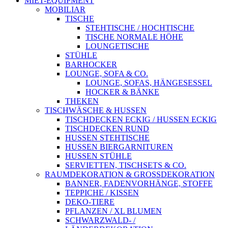
MIET-EQUIPMENT
MOBILIAR
TISCHE
STEHTISCHE / HOCHTISCHE
TISCHE NORMALE HÖHE
LOUNGETISCHE
STÜHLE
BARHOCKER
LOUNGE, SOFA & CO.
LOUNGE, SOFAS, HÄNGESESSEL
HOCKER & BÄNKE
THEKEN
TISCHWÄSCHE & HUSSEN
TISCHDECKEN ECKIG / HUSSEN ECKIG
TISCHDECKEN RUND
HUSSEN STEHTISCHE
HUSSEN BIERGARNITUREN
HUSSEN STÜHLE
SERVIETTEN, TISCHSETS & CO.
RAUMDEKORATION & GROSSDEKORATION
BANNER, FADENVORHÄNGE, STOFFE
TEPPICHE / KISSEN
DEKO-TIERE
PFLANZEN / XL BLUMEN
SCHWARZWALD- /