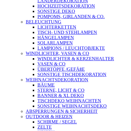
LÄNDERDEKORATION
HOCHZEITSDEKORATION
SONSTIGE DEKO
POMPOMS, GIRLANDEN & CO.
BELEUCHTUNG
LICHTERKETTEN
TISCH- UND STEHLAMPEN
HÄNGELAMPEN
SOLARLAMPEN
LAMPIONS / LEUCHTOBJEKTE
WINDLICHTER, VASEN & CO
WINDLICHTER & KERZENHALTER
VASEN & CO
ÜBERTÖPFE /GEFÄßE
SONSTIGE TISCHDEKORATION
WEIHNACHTSDEKORATION
BÄUME
STERNE, LICHT & CO
BANNER & XL DEKO
TISCHDEKO WEIHNACHTEN
SONSTIGE WEIHNACHTSDEKO
ABSPERRUNGEN & SICHERHEIT
OUTDOOR & HEIZEN
SCHIRME / SEGEL
ZELTE