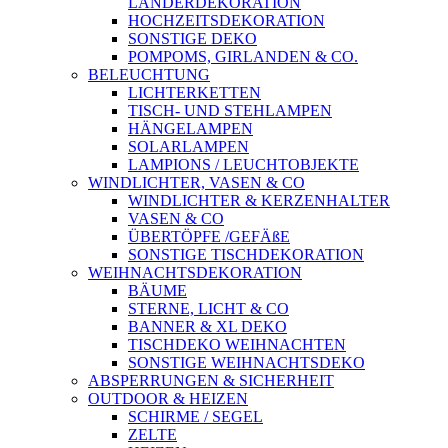
LÄNDERDEKORATION
HOCHZEITSDEKORATION
SONSTIGE DEKO
POMPOMS, GIRLANDEN & CO.
BELEUCHTUNG
LICHTERKETTEN
TISCH- UND STEHLAMPEN
HÄNGELAMPEN
SOLARLAMPEN
LAMPIONS / LEUCHTOBJEKTE
WINDLICHTER, VASEN & CO
WINDLICHTER & KERZENHALTER
VASEN & CO
ÜBERTÖPFE /GEFÄßE
SONSTIGE TISCHDEKORATION
WEIHNACHTSDEKORATION
BÄUME
STERNE, LICHT & CO
BANNER & XL DEKO
TISCHDEKO WEIHNACHTEN
SONSTIGE WEIHNACHTSDEKO
ABSPERRUNGEN & SICHERHEIT
OUTDOOR & HEIZEN
SCHIRME / SEGEL
ZELTE