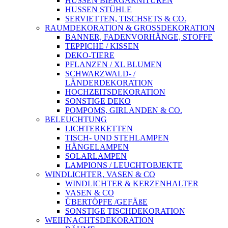
HUSSEN BIERGARNITUREN
HUSSEN STÜHLE
SERVIETTEN, TISCHSETS & CO.
RAUMDEKORATION & GROSSDEKORATION
BANNER, FADENVORHÄNGE, STOFFE
TEPPICHE / KISSEN
DEKO-TIERE
PFLANZEN / XL BLUMEN
SCHWARZWALD- /
LÄNDERDEKORATION
HOCHZEITSDEKORATION
SONSTIGE DEKO
POMPOMS, GIRLANDEN & CO.
BELEUCHTUNG
LICHTERKETTEN
TISCH- UND STEHLAMPEN
HÄNGELAMPEN
SOLARLAMPEN
LAMPIONS / LEUCHTOBJEKTE
WINDLICHTER, VASEN & CO
WINDLICHTER & KERZENHALTER
VASEN & CO
ÜBERTÖPFE /GEFÄßE
SONSTIGE TISCHDEKORATION
WEIHNACHTSDEKORATION