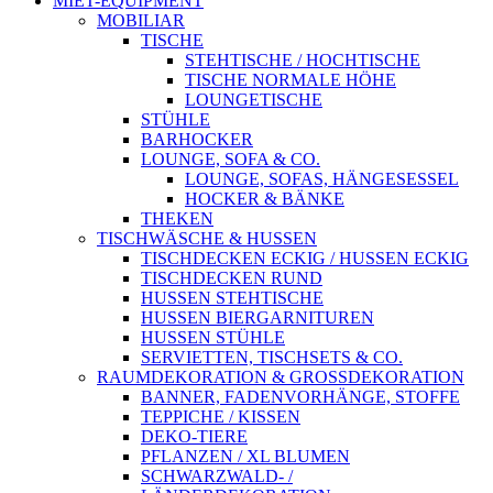
MIET-EQUIPMENT
MOBILIAR
TISCHE
STEHTISCHE / HOCHTISCHE
TISCHE NORMALE HÖHE
LOUNGETISCHE
STÜHLE
BARHOCKER
LOUNGE, SOFA & CO.
LOUNGE, SOFAS, HÄNGESESSEL
HOCKER & BÄNKE
THEKEN
TISCHWÄSCHE & HUSSEN
TISCHDECKEN ECKIG / HUSSEN ECKIG
TISCHDECKEN RUND
HUSSEN STEHTISCHE
HUSSEN BIERGARNITUREN
HUSSEN STÜHLE
SERVIETTEN, TISCHSETS & CO.
RAUMDEKORATION & GROSSDEKORATION
BANNER, FADENVORHÄNGE, STOFFE
TEPPICHE / KISSEN
DEKO-TIERE
PFLANZEN / XL BLUMEN
SCHWARZWALD- /