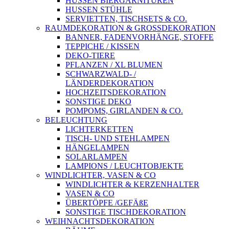
HUSSEN BIERGARNITUREN
HUSSEN STÜHLE
SERVIETTEN, TISCHSETS & CO.
RAUMDEKORATION & GROSSDEKORATION
BANNER, FADENVORHÄNGE, STOFFE
TEPPICHE / KISSEN
DEKO-TIERE
PFLANZEN / XL BLUMEN
SCHWARZWALD- /
LÄNDERDEKORATION
HOCHZEITSDEKORATION
SONSTIGE DEKO
POMPOMS, GIRLANDEN & CO.
BELEUCHTUNG
LICHTERKETTEN
TISCH- UND STEHLAMPEN
HÄNGELAMPEN
SOLARLAMPEN
LAMPIONS / LEUCHTOBJEKTE
WINDLICHTER, VASEN & CO
WINDLICHTER & KERZENHALTER
VASEN & CO
ÜBERTÖPFE /GEFÄßE
SONSTIGE TISCHDEKORATION
WEIHNACHTSDEKORATION