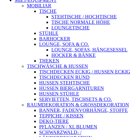
MIET-EQUIPMENT
MOBILIAR
TISCHE
STEHTISCHE / HOCHTISCHE
TISCHE NORMALE HÖHE
LOUNGETISCHE
STÜHLE
BARHOCKER
LOUNGE, SOFA & CO.
LOUNGE, SOFAS, HÄNGESESSEL
HOCKER & BÄNKE
THEKEN
TISCHWÄSCHE & HUSSEN
TISCHDECKEN ECKIG / HUSSEN ECKIG
TISCHDECKEN RUND
HUSSEN STEHTISCHE
HUSSEN BIERGARNITUREN
HUSSEN STÜHLE
SERVIETTEN, TISCHSETS & CO.
RAUMDEKORATION & GROSSDEKORATION
BANNER, FADENVORHÄNGE, STOFFE
TEPPICHE / KISSEN
DEKO-TIERE
PFLANZEN / XL BLUMEN
SCHWARZWALD- /