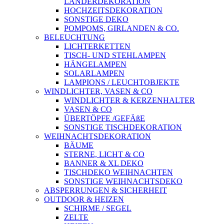
LÄNDERDEKORATION
HOCHZEITSDEKORATION
SONSTIGE DEKO
POMPOMS, GIRLANDEN & CO.
BELEUCHTUNG
LICHTERKETTEN
TISCH- UND STEHLAMPEN
HÄNGELAMPEN
SOLARLAMPEN
LAMPIONS / LEUCHTOBJEKTE
WINDLICHTER, VASEN & CO
WINDLICHTER & KERZENHALTER
VASEN & CO
ÜBERTÖPFE /GEFÄßE
SONSTIGE TISCHDEKORATION
WEIHNACHTSDEKORATION
BÄUME
STERNE, LICHT & CO
BANNER & XL DEKO
TISCHDEKO WEIHNACHTEN
SONSTIGE WEIHNACHTSDEKO
ABSPERRUNGEN & SICHERHEIT
OUTDOOR & HEIZEN
SCHIRME / SEGEL
ZELTE