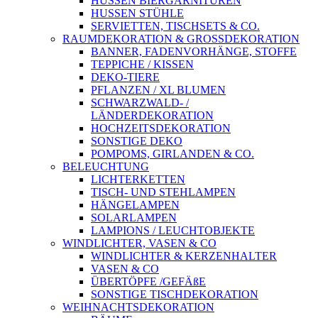
HUSSEN BIERGARNITUREN
HUSSEN STÜHLE
SERVIETTEN, TISCHSETS & CO.
RAUMDEKORATION & GROSSDEKORATION
BANNER, FADENVORHÄNGE, STOFFE
TEPPICHE / KISSEN
DEKO-TIERE
PFLANZEN / XL BLUMEN
SCHWARZWALD- /
LÄNDERDEKORATION
HOCHZEITSDEKORATION
SONSTIGE DEKO
POMPOMS, GIRLANDEN & CO.
BELEUCHTUNG
LICHTERKETTEN
TISCH- UND STEHLAMPEN
HÄNGELAMPEN
SOLARLAMPEN
LAMPIONS / LEUCHTOBJEKTE
WINDLICHTER, VASEN & CO
WINDLICHTER & KERZENHALTER
VASEN & CO
ÜBERTÖPFE /GEFÄßE
SONSTIGE TISCHDEKORATION
WEIHNACHTSDEKORATION