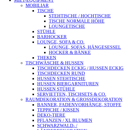
MIET-EQUIPMENT
MOBILIAR
TISCHE
STEHTISCHE / HOCHTISCHE
TISCHE NORMALE HÖHE
LOUNGETISCHE
STÜHLE
BARHOCKER
LOUNGE, SOFA & CO.
LOUNGE, SOFAS, HÄNGESESSEL
HOCKER & BÄNKE
THEKEN
TISCHWÄSCHE & HUSSEN
TISCHDECKEN ECKIG / HUSSEN ECKIG
TISCHDECKEN RUND
HUSSEN STEHTISCHE
HUSSEN BIERGARNITUREN
HUSSEN STÜHLE
SERVIETTEN, TISCHSETS & CO.
RAUMDEKORATION & GROSSDEKORATION
BANNER, FADENVORHÄNGE, STOFFE
TEPPICHE / KISSEN
DEKO-TIERE
PFLANZEN / XL BLUMEN
SCHWARZWALD- /