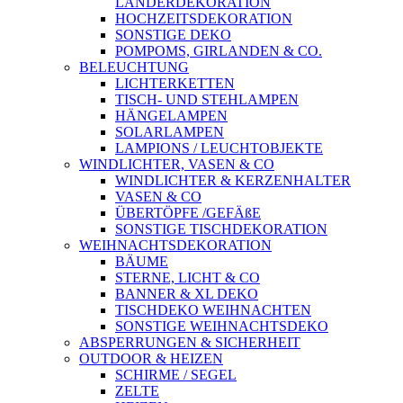
LÄNDERDEKORATION
HOCHZEITSDEKORATION
SONSTIGE DEKO
POMPOMS, GIRLANDEN & CO.
BELEUCHTUNG
LICHTERKETTEN
TISCH- UND STEHLAMPEN
HÄNGELAMPEN
SOLARLAMPEN
LAMPIONS / LEUCHTOBJEKTE
WINDLICHTER, VASEN & CO
WINDLICHTER & KERZENHALTER
VASEN & CO
ÜBERTÖPFE /GEFÄßE
SONSTIGE TISCHDEKORATION
WEIHNACHTSDEKORATION
BÄUME
STERNE, LICHT & CO
BANNER & XL DEKO
TISCHDEKO WEIHNACHTEN
SONSTIGE WEIHNACHTSDEKO
ABSPERRUNGEN & SICHERHEIT
OUTDOOR & HEIZEN
SCHIRME / SEGEL
ZELTE