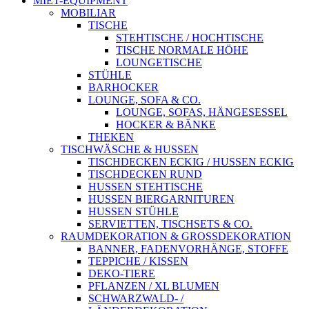
MIET-EQUIPMENT
MOBILIAR
TISCHE
STEHTISCHE / HOCHTISCHE
TISCHE NORMALE HÖHE
LOUNGETISCHE
STÜHLE
BARHOCKER
LOUNGE, SOFA & CO.
LOUNGE, SOFAS, HÄNGESESSEL
HOCKER & BÄNKE
THEKEN
TISCHWÄSCHE & HUSSEN
TISCHDECKEN ECKIG / HUSSEN ECKIG
TISCHDECKEN RUND
HUSSEN STEHTISCHE
HUSSEN BIERGARNITUREN
HUSSEN STÜHLE
SERVIETTEN, TISCHSETS & CO.
RAUMDEKORATION & GROSSDEKORATION
BANNER, FADENVORHÄNGE, STOFFE
TEPPICHE / KISSEN
DEKO-TIERE
PFLANZEN / XL BLUMEN
SCHWARZWALD- /