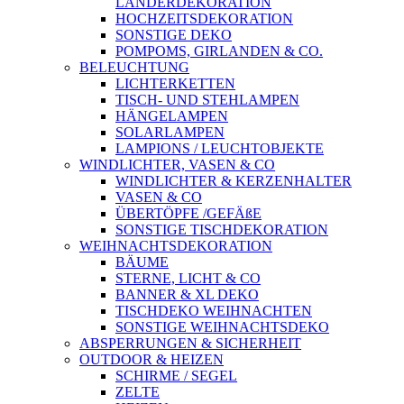
LÄNDERDEKORATION
HOCHZEITSDEKORATION
SONSTIGE DEKO
POMPOMS, GIRLANDEN & CO.
BELEUCHTUNG
LICHTERKETTEN
TISCH- UND STEHLAMPEN
HÄNGELAMPEN
SOLARLAMPEN
LAMPIONS / LEUCHTOBJEKTE
WINDLICHTER, VASEN & CO
WINDLICHTER & KERZENHALTER
VASEN & CO
ÜBERTÖPFE /GEFÄßE
SONSTIGE TISCHDEKORATION
WEIHNACHTSDEKORATION
BÄUME
STERNE, LICHT & CO
BANNER & XL DEKO
TISCHDEKO WEIHNACHTEN
SONSTIGE WEIHNACHTSDEKO
ABSPERRUNGEN & SICHERHEIT
OUTDOOR & HEIZEN
SCHIRME / SEGEL
ZELTE