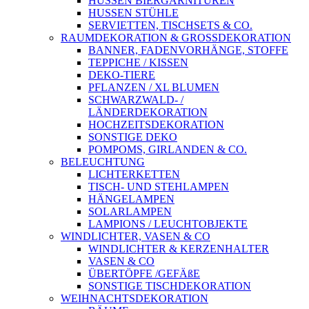
HUSSEN BIERGARNITUREN
HUSSEN STÜHLE
SERVIETTEN, TISCHSETS & CO.
RAUMDEKORATION & GROSSDEKORATION
BANNER, FADENVORHÄNGE, STOFFE
TEPPICHE / KISSEN
DEKO-TIERE
PFLANZEN / XL BLUMEN
SCHWARZWALD- /
LÄNDERDEKORATION
HOCHZEITSDEKORATION
SONSTIGE DEKO
POMPOMS, GIRLANDEN & CO.
BELEUCHTUNG
LICHTERKETTEN
TISCH- UND STEHLAMPEN
HÄNGELAMPEN
SOLARLAMPEN
LAMPIONS / LEUCHTOBJEKTE
WINDLICHTER, VASEN & CO
WINDLICHTER & KERZENHALTER
VASEN & CO
ÜBERTÖPFE /GEFÄßE
SONSTIGE TISCHDEKORATION
WEIHNACHTSDEKORATION