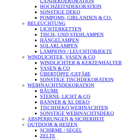
LÄNDERDEKORATION
HOCHZEITSDEKORATION
SONSTIGE DEKO
POMPOMS, GIRLANDEN & CO.
BELEUCHTUNG
LICHTERKETTEN
TISCH- UND STEHLAMPEN
HÄNGELAMPEN
SOLARLAMPEN
LAMPIONS / LEUCHTOBJEKTE
WINDLICHTER, VASEN & CO
WINDLICHTER & KERZENHALTER
VASEN & CO
ÜBERTÖPFE /GEFÄßE
SONSTIGE TISCHDEKORATION
WEIHNACHTSDEKORATION
BÄUME
STERNE, LICHT & CO
BANNER & XL DEKO
TISCHDEKO WEIHNACHTEN
SONSTIGE WEIHNACHTSDEKO
ABSPERRUNGEN & SICHERHEIT
OUTDOOR & HEIZEN
SCHIRME / SEGEL
ZELTE