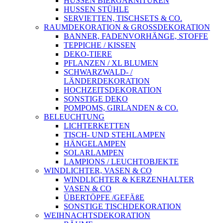
HUSSEN BIERGARNITUREN
HUSSEN STÜHLE
SERVIETTEN, TISCHSETS & CO.
RAUMDEKORATION & GROSSDEKORATION
BANNER, FADENVORHÄNGE, STOFFE
TEPPICHE / KISSEN
DEKO-TIERE
PFLANZEN / XL BLUMEN
SCHWARZWALD- /
LÄNDERDEKORATION
HOCHZEITSDEKORATION
SONSTIGE DEKO
POMPOMS, GIRLANDEN & CO.
BELEUCHTUNG
LICHTERKETTEN
TISCH- UND STEHLAMPEN
HÄNGELAMPEN
SOLARLAMPEN
LAMPIONS / LEUCHTOBJEKTE
WINDLICHTER, VASEN & CO
WINDLICHTER & KERZENHALTER
VASEN & CO
ÜBERTÖPFE /GEFÄßE
SONSTIGE TISCHDEKORATION
WEIHNACHTSDEKORATION