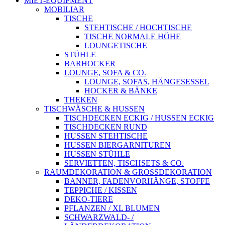
MIET-EQUIPMENT
MOBILIAR
TISCHE
STEHTISCHE / HOCHTISCHE
TISCHE NORMALE HÖHE
LOUNGETISCHE
STÜHLE
BARHOCKER
LOUNGE, SOFA & CO.
LOUNGE, SOFAS, HÄNGESESSEL
HOCKER & BÄNKE
THEKEN
TISCHWÄSCHE & HUSSEN
TISCHDECKEN ECKIG / HUSSEN ECKIG
TISCHDECKEN RUND
HUSSEN STEHTISCHE
HUSSEN BIERGARNITUREN
HUSSEN STÜHLE
SERVIETTEN, TISCHSETS & CO.
RAUMDEKORATION & GROSSDEKORATION
BANNER, FADENVORHÄNGE, STOFFE
TEPPICHE / KISSEN
DEKO-TIERE
PFLANZEN / XL BLUMEN
SCHWARZWALD- /